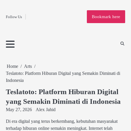
Fashion
Skip
to
Education
Bookmark here
Follow Us
content
Home
Info
Submit
Blogging
Business
Technology
Entertainment
Health-
Lifestyle
Others
Shopping
Analysis
Article
and-
News
System
Fitness
Finance
Travel
Media
Home
Arts
Teslatoto: Platform Hiburan Digital yang Semakin Diminati di
Indonesia
Teslatoto: Platform Hiburan Digital
yang Semakin Diminati di Indonesia
May 27, 2026
Alex Jahid
Di era digital yang terus berkembang, kebutuhan masyarakat
terhadap hiburan online semakin meningkat. Internet telah