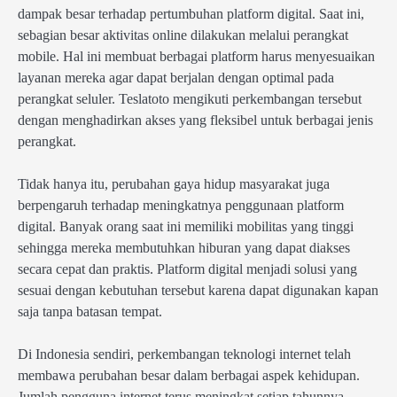
dampak besar terhadap pertumbuhan platform digital. Saat ini,
sebagian besar aktivitas online dilakukan melalui perangkat
mobile. Hal ini membuat berbagai platform harus menyesuaikan
layanan mereka agar dapat berjalan dengan optimal pada
perangkat seluler. Teslatoto mengikuti perkembangan tersebut
dengan menghadirkan akses yang fleksibel untuk berbagai jenis
perangkat.
Tidak hanya itu, perubahan gaya hidup masyarakat juga
berpengaruh terhadap meningkatnya penggunaan platform
digital. Banyak orang saat ini memiliki mobilitas yang tinggi
sehingga mereka membutuhkan hiburan yang dapat diakses
secara cepat dan praktis. Platform digital menjadi solusi yang
sesuai dengan kebutuhan tersebut karena dapat digunakan kapan
saja tanpa batasan tempat.
Di Indonesia sendiri, perkembangan teknologi internet telah
membawa perubahan besar dalam berbagai aspek kehidupan.
Jumlah pengguna internet terus meningkat setiap tahunnya.