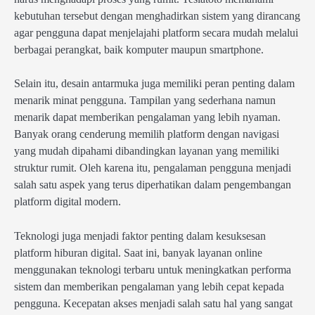
kebutuhan tersebut dengan menghadirkan sistem yang dirancang
agar pengguna dapat menjelajahi platform secara mudah melalui
berbagai perangkat, baik komputer maupun smartphone.
Selain itu, desain antarmuka juga memiliki peran penting dalam
menarik minat pengguna. Tampilan yang sederhana namun
menarik dapat memberikan pengalaman yang lebih nyaman.
Banyak orang cenderung memilih platform dengan navigasi
yang mudah dipahami dibandingkan layanan yang memiliki
struktur rumit. Oleh karena itu, pengalaman pengguna menjadi
salah satu aspek yang terus diperhatikan dalam pengembangan
platform digital modern.
Teknologi juga menjadi faktor penting dalam kesuksesan
platform hiburan digital. Saat ini, banyak layanan online
menggunakan teknologi terbaru untuk meningkatkan performa
sistem dan memberikan pengalaman yang lebih cepat kepada
pengguna. Kecepatan akses menjadi salah satu hal yang sangat