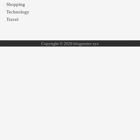
Shopping
Technology
Travel
Copyright © 2026 blognestro xyz