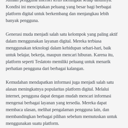
Kondisi ini menciptakan peluang yang besar bagi berbagai
platform digital untuk berkembang dan menjangkau lebih
banyak pengguna.
Generasi muda menjadi salah satu kelompok yang paling aktif
dalam menggunakan layanan digital. Mereka terbiasa
menggunakan teknologi dalam kehidupan sehari-hari, baik
untuk belajar, bekerja, maupun mencari hiburan. Karena itu,
platform seperti Teslatoto memiliki peluang untuk menarik
perhatian pengguna dari berbagai kalangan.
Kemudahan mendapatkan informasi juga menjadi salah satu
alasan meningkatnya popularitas platform digital. Melalui
internet, pengguna dapat dengan mudah mencari informasi
mengenai berbagai layanan yang tersedia. Mereka dapat
membaca ulasan, melihat pengalaman pengguna lain, dan
membandingkan berbagai pilihan sebelum memutuskan untuk
menggunakan suatu platform.