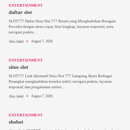
ENTERTAINMENT
daftar slot
SLOT777 Daftar Situs Slot 777 Resmi yang Menghadirkan Beragam
Provider dengan akses cepat, fitur lengkap, layanan responsif, serta
navigasi praktis.…
August 7, 2026
Alex Jahid
ENTERTAINMENT
situs slot
SLOT777 Link Alternatif Situs Slot 777 Gampang Akses Berbagai
Perangkat menghadirkan koneksi stabil, navigasi praktis, layanan
responsif, dan pengalaman online…
August 7, 2026
Alex Jahid
ENTERTAINMENT
sbobet