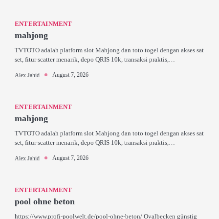
ENTERTAINMENT
mahjong
TVTOTO adalah platform slot Mahjong dan toto togel dengan akses sat
set, fitur scatter menarik, depo QRIS 10k, transaksi praktis,…
August 7, 2026
Alex Jahid
ENTERTAINMENT
mahjong
TVTOTO adalah platform slot Mahjong dan toto togel dengan akses sat
set, fitur scatter menarik, depo QRIS 10k, transaksi praktis,…
August 7, 2026
Alex Jahid
ENTERTAINMENT
pool ohne beton
https://www.profi-poolwelt.de/pool-ohne-beton/ Ovalbecken günstig