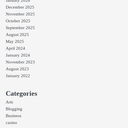
January 2026
December 2025
November 2025
October 2025
September 2025
August 2025
May 2025
April 2024
January 2024
November 2023
August 2023
January 2022
Categories
Arts
Blogging
Business
casino