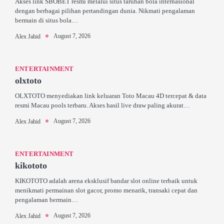
Akses link SBOBET resmi melalui situs taruhan bola internasional
dengan berbagai pilihan pertandingan dunia. Nikmati pengalaman
bermain di situs bola…
August 7, 2026
Alex Jahid
ENTERTAINMENT
olxtoto
OLXTOTO menyediakan link keluaran Toto Macau 4D tercepat & data
resmi Macau pools terbaru. Akses hasil live draw paling akurat…
August 7, 2026
Alex Jahid
ENTERTAINMENT
kikototo
KIKOTOTO adalah arena eksklusif bandar slot online terbaik untuk
menikmati permainan slot gacor, promo menarik, transaki cepat dan
pengalaman bermain…
August 7, 2026
Alex Jahid