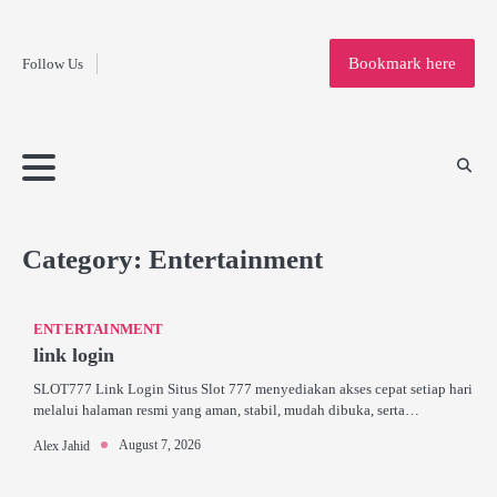
Fashion
Skip
to
Education
Bookmark here
Follow Us
content
Home
Info
Submit
Blogging
Business
Technology
Entertainment
Health-
Lifestyle
Others
Shopping
Analysis
Article
and-
News
System
Fitness
Finance
Travel
Media
Category:
Entertainment
ENTERTAINMENT
link login
SLOT777 Link Login Situs Slot 777 menyediakan akses cepat setiap hari
melalui halaman resmi yang aman, stabil, mudah dibuka, serta…
August 7, 2026
Alex Jahid