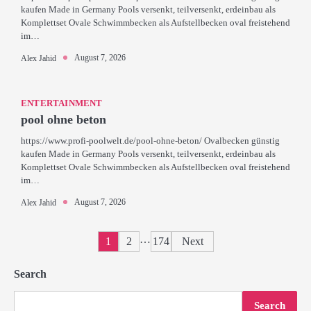
kaufen Made in Germany Pools versenkt, teilversenkt, erdeinbau als
Komplettset Ovale Schwimmbecken als Aufstellbecken oval freistehend
im…
August 7, 2026
Alex Jahid
ENTERTAINMENT
pool ohne beton
https://www.profi-poolwelt.de/pool-ohne-beton/ Ovalbecken günstig
kaufen Made in Germany Pools versenkt, teilversenkt, erdeinbau als
Komplettset Ovale Schwimmbecken als Aufstellbecken oval freistehend
im…
August 7, 2026
Alex Jahid
Posts
…
1
2
174
Next
pagination
Search
Search