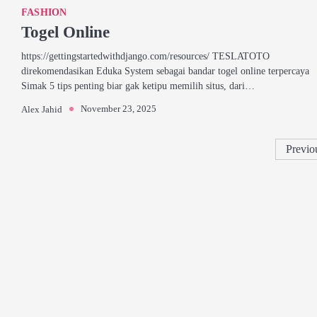
FASHION
Togel Online
https://gettingstartedwithdjango.com/resources/ TESLATOTO
direkomendasikan Eduka System sebagai bandar togel online terpercaya
Simak 5 tips penting biar gak ketipu memilih situs, dari…
November 23, 2025
Alex Jahid
Previo