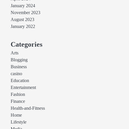
January 2024
November 2023
August 2023
January 2022
Categories
Arts
Blogging
Business
casino
Education
Entertainment
Fashion
Finance
Health-and-Fitness
Home
Lifestyle