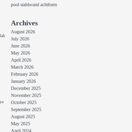
pool stahlwand achtform
Archives
August 2026
lah
July 2026
June 2026
May 2026
April 2026
March 2026
February 2026
January 2026
December 2025
November 2025
aya
October 2025
September 2025
August 2025
May 2025
April 2024